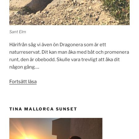
Sant Elm
Härifrån såg vi även ön Dragonera som är ett
naturreservat. Dit kan man åka med båt och promenera
runt, den är obebodd. Skulle vara trevligt att åka dit
någon gång….
”Trip
Fortsätt läsa
till
Sant
Elm
TINA MALLORCA SUNSET
i
januari
offseason”