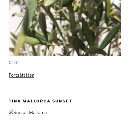
Oliver
”Mallorca
Fortsätt läsa
i
juni
och
TINA MALLORCA SUNSET
på
plats
igen,
härligt!”