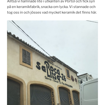
Alltså vi hamnade lite i utkanten av Portol och fick syn
på en keramikfabrik, snacka om lycka. Vi stannade och
tog oss in och jösses vad mycket keramik det finns här.