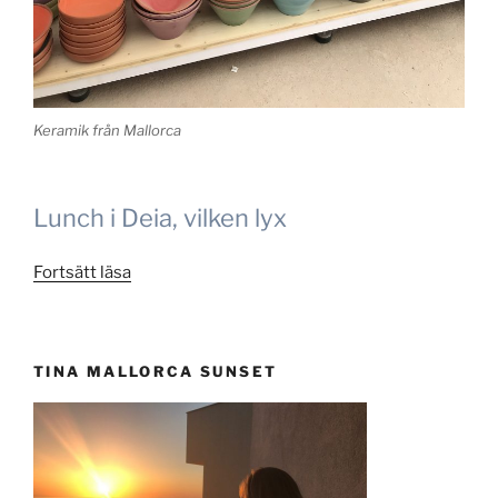
Keramik från Mallorca
Lunch i Deia, vilken lyx
”Keramik
Fortsätt läsa
från
Mallorca,
var
TINA MALLORCA SUNSET
hittar
jag
det?”