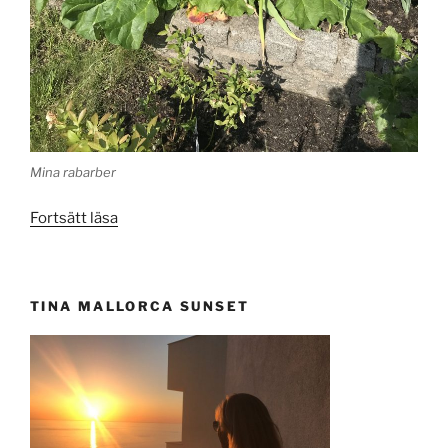
Mina rabarber
”Maj
Fortsätt läsa
i
Sverige
är
TINA MALLORCA SUNSET
en
aning
stressig
och
mysig”