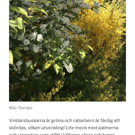
Maj i Sverige
Vinbärsbuskarna är gröna och rabarbern är färdig att
skördas, vilken utveckling! Lite meck med palmerna
och vinrankan som stått i källaren, stora och tunga