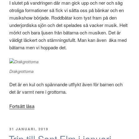
I slutet på vandringen där man gick upp och ner och såg
otroliga formationer så fick vi sätta oss på bänkar och en
musikshow började. Roddbåtar kom tyst fram på den
underjordiska sjön och det spelades så vacker musik. Helt
mörkt och bara ljusen från båtarna och musiken. Det är
väldigt läckert och stämningsfullt. Man kan även åka med
båtarna men vi hoppade det.
Drakgrottorna
Det är en kul och spännande utflykt även för barnen och
det är varmt nere i grottorna.
”Tips
Fortsätt läsa
Porto
Cristo
med
PUBLICERAT
31 JANUARI, 2019
drakgrottorna
Trip till Sant Elm i januari