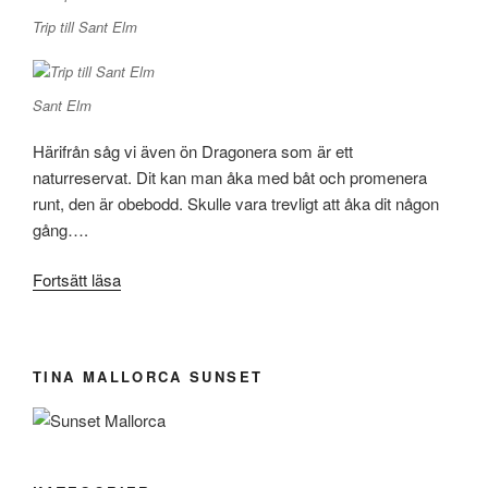
Trip till Sant Elm
Sant Elm
Härifrån såg vi även ön Dragonera som är ett
naturreservat. Dit kan man åka med båt och promenera
runt, den är obebodd. Skulle vara trevligt att åka dit någon
gång….
”Trip
Fortsätt läsa
till
Sant
Elm
TINA MALLORCA SUNSET
i
januari
offseason”