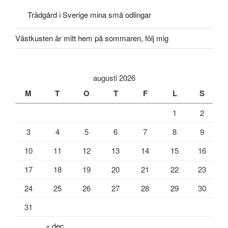
Trädgård i Sverige mina små odlingar
Västkusten är mitt hem på sommaren, följ mig
augusti 2026
M
T
O
T
F
L
S
1
2
3
4
5
6
7
8
9
10
11
12
13
14
15
16
17
18
19
20
21
22
23
24
25
26
27
28
29
30
31
« dec