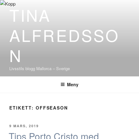
Hoppa
TINA
till
innehåll
ALFREDSSO
N
Livsstils blogg Mallorca – Sverige
Meny
ETIKETT:
OFFSEASON
PUBLICERAT
9 MARS, 2019
Tips Porto Cristo med