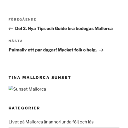
Inläggsnavigering
Föregående
FÖREGÅENDE
inlägg
Del 2. Nya Tips och Guide bra bodegas Mallorca
Nästa
NÄSTA
inlägg
Palmaliv ett par dagar! Mycket folk o helg.
TINA MALLORCA SUNSET
KATEGORIER
Livet på Mallorca är annorlunda följ och läs