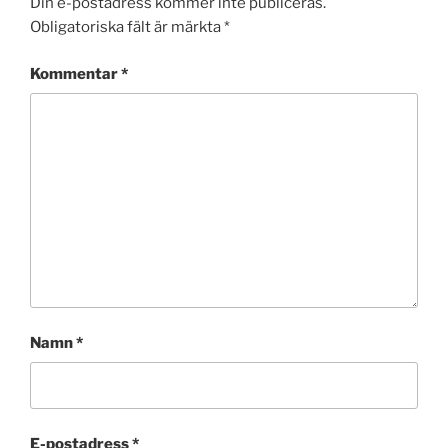
Din e-postadress kommer inte publiceras.
Obligatoriska fält är märkta
*
Kommentar
*
Namn
*
E-postadress
*