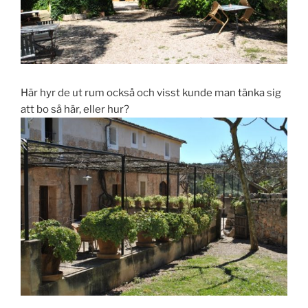
Här hyr de ut rum också och visst kunde man tänka sig
att bo så här, eller hur?