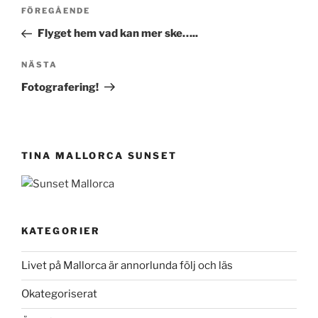
Inläggsnavigering
Föregående
FÖREGÅENDE
inlägg
Flyget hem vad kan mer ske…..
Nästa
NÄSTA
inlägg
Fotografering!
TINA MALLORCA SUNSET
KATEGORIER
Livet på Mallorca är annorlunda följ och läs
Okategoriserat