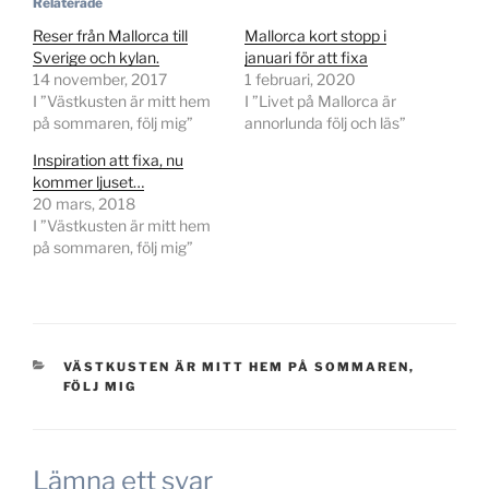
Relaterade
Reser från Mallorca till
Mallorca kort stopp i
Sverige och kylan.
januari för att fixa
14 november, 2017
1 februari, 2020
I ”Västkusten är mitt hem
I ”Livet på Mallorca är
på sommaren, följ mig”
annorlunda följ och läs”
Inspiration att fixa, nu
kommer ljuset…
20 mars, 2018
I ”Västkusten är mitt hem
på sommaren, följ mig”
KATEGORIER
VÄSTKUSTEN ÄR MITT HEM PÅ SOMMAREN,
FÖLJ MIG
Lämna ett svar