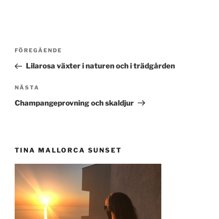
Inläggsnavigering
Föregående
FÖREGÅENDE
inlägg
Lilarosa växter i naturen och i trädgården
Nästa
NÄSTA
inlägg
Champangeprovning och skaldjur
TINA MALLORCA SUNSET