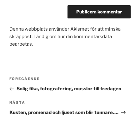
Denna webbplats använder Akismet för att minska
skräppost.
Lär dig om hur din kommentarsdata
bearbetas
.
Inläggsnavigering
Föregående
FÖREGÅENDE
inlägg
Solig fika, fotografering, musslor till fredagen
Nästa
NÄSTA
inlägg
Kusten, promenad och ljuset som blir tunnare….